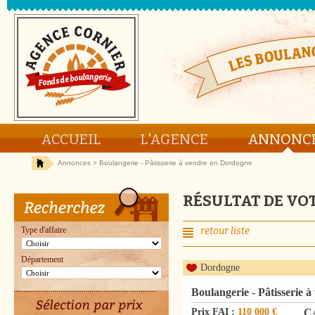
ACCUEIL
L'AGENCE
ANNONC
Annonces
> Boulangerie - Pâtisserie à vendre en Dordogne
RÉSULTAT DE VO
Type d'affaire
retour liste
Département
Dordogne
Boulangerie - Pâtisserie 
Prix FAI :
110 000 €
C