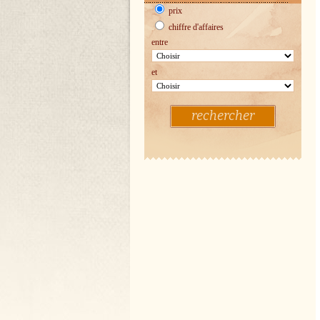
prix
chiffre d'affaires
entre
et
rechercher