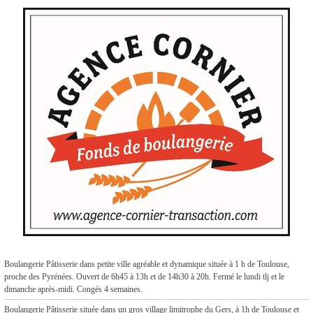
Boulangerie Pâtisserie dans petite ville agréable et dynamique située à 1 h de Toulouse,
proche des Pyrénées. Ouvert de 6h45 à 13h et de 14h30 à 20h. Fermé le lundi tlj et le
dimanche après-midi. Congés 4 semaines.
Boulangerie Pâtisserie située dans un gros village limitrophe du Gers, à 1h de Toulouse et