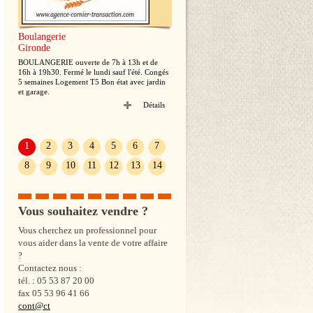
Boulangerie
Boulangerie - Pâtisserie
Gironde
Départements d'Outre-Mer
BOULANGERIE ouverte de 7h à 13h et de
Boulangerie pâtisserie d'un quartier avec 
16h à 19h30. Fermé le lundi sauf l'été. Congés
commerce avoisinant sur L' île de la réun
5 semaines Logement T5 Bon état avec jardin
Grand superficie de plain pied avec terras
et garage.
pour restauration rapide . Cette boulanger
n'est pas (...)
Détails
Dé
1
2
3
4
5
6
7
8
9
10
11
12
13
14
Vous souhaitez vendre ?
Vous cherchez un professionnel pour
vous aider dans la vente de votre affaire
?
Contactez nous :
tél. : 05 53 87 20 00
fax 05 53 96 41 66
cont@ct