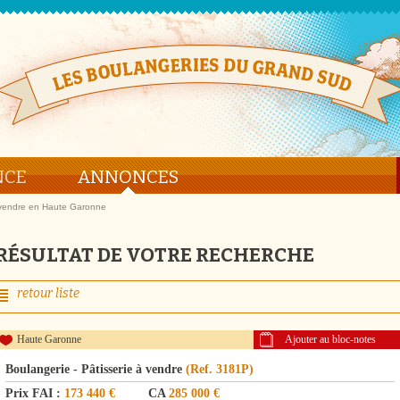
NCE
ANNONCES
à vendre en Haute Garonne
RÉSULTAT DE VOTRE RECHERCHE
retour liste
Haute Garonne
Ajouter au bloc-notes
Boulangerie - Pâtisserie à vendre
(Ref. 3181P)
Prix FAI :
173 440 €
CA
285 000 €