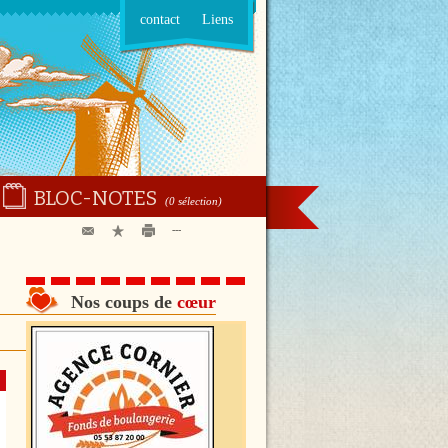
contact
Liens
BLOC-NOTES
(0 sélection)
---
Nos coups de
cœur