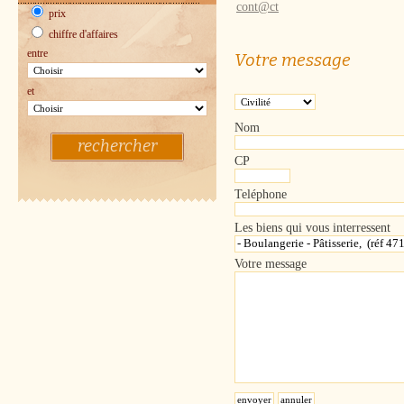
cont@ct
prix
chiffre d'affaires
entre
Votre message
et
Nom
rechercher
CP
Teléphone
Les biens qui vous interressent
Votre message