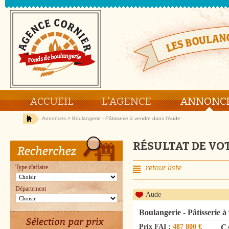
ACCUEIL
L'AGENCE
ANNONC
Annonces
> Boulangerie - Pâtisserie à vendre dans l'Aude
RÉSULTAT DE VO
Type d'affaire
retour liste
Département
Aude
Boulangerie - Pâtisserie 
Prix FAI :
487 800 €
C